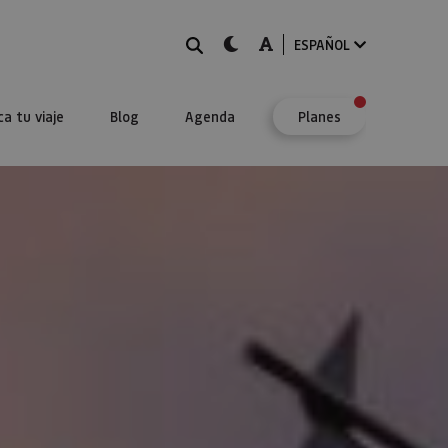
BUSCAR
dark-mode
A-mode
ESPAÑOL
ca tu viaje
Blog
Agenda
Planes