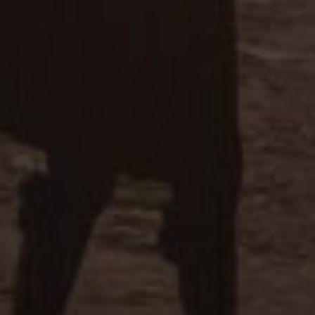
tamiento de los
na cookie de tipo
una serie corta de
e referencia para el
aforma de análisis
dar a los
tamiento de los
na cookie de tipo
na serie corta de
e referencia para el
istas de la página
personalizar la