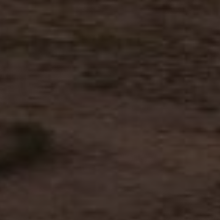
_pk_id.59.3f34
pageviewCount