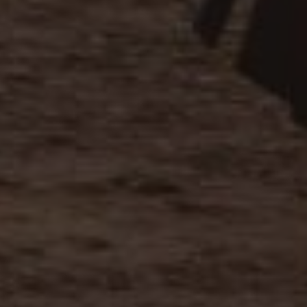
propietarios de sitios web a rastrear el compor
visitantes y medir el rendimiento del sitio. Es u
patrón, donde el prefijo _pk_ses es seguido por 
números y letras, que se cree que es un código d
dominio que configura la cookie.
www.visitnavarra.es
1 año
Este nombre de cookie está asociado con la plat
web de código abierto Piwik. Se utiliza para ayu
propietarios de sitios web a rastrear el compor
visitantes y medir el rendimiento del sitio. Es u
patrón, donde el prefijo _pk_id es seguido por u
números y letras, que se cree que es un código d
dominio que configura la cookie.
.visitnavarra.es
1 día
Esta cookie se utiliza para contar y rastrear las v
por un usuario durante su visita para mejorar y 
experiencia del usuario.