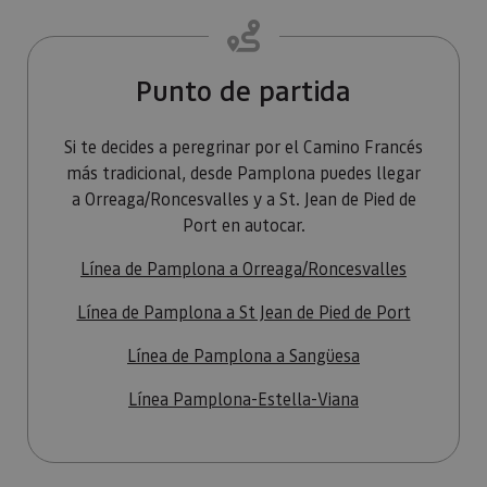
Cookies no clasificadas
Las cookies estrictamente necesarias permiten la
funcionalidad principal del sitio web, como el inicio
Punto de partida
de sesión de usuario y la gestión de cuentas. El sitio
web no se puede utilizar correctamente sin las
cookies estrictamente necesarias.
Si te decides a peregrinar por el Camino Francés
Proveedor
/
más tradicional, desde Pamplona puedes llegar
Nombre
Vencimiento
Desc
Dominio
a Orreaga/Roncesvalles y a St. Jean de Pied de
CookieScriptConsent
1 mes
El se
CookieScript
Port en autocar.
Cook
www.visitnavarra.es
Scri
utili
Línea de Pamplona a Orreaga/Roncesvalles
cook
recor
pref
Línea de Pamplona a St Jean de Pied de Port
cons
de c
los v
Línea de Pamplona a Sangüesa
Es n
que 
de c
Línea Pamplona-Estella-Viana
Cook
Scri
func
corr
JSESSIONID
Sesión
Cook