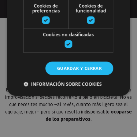
Cookies de
Cookies de
preferencias
funcionalidad
Organiza tu viaje
Cookies no clasificadas
por el Camino de
Santiago
GUARDAR Y CERRAR
INFORMACIÓN SOBRE COOKIES
El Camino de Santiago es un viaje que no conviene dejar a la
improvisación si decides recorrerlo a pie o en bicicleta. No es
que necesites mucho —al revés, cuanto más ligero sea el
Cookies estrictamente necesarias
equipaje, mejor— pero sí que resulta indispensable
ocuparse
Cookies de rendimiento
de los preparativos
.
Cookies de preferencias
Cookies de funcionalidad