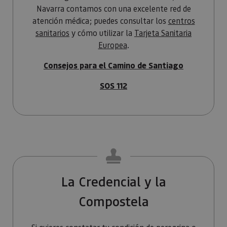
asignand
Navarra contamos con una excelente red de
número
generado
atención médica; puedes consultar los
centros
aleatori
como
sanitarios
y cómo utilizar la
Tarjeta Sanitaria
identific
Europea
.
cliente. S
incluye e
solicitud
Consejos para el Camino de Santiago
página e
sitio y se 
para calcu
SOS 112
datos de
visitantes
sesiones 
campañas
los infor
análisis d
_ga_V2BZ6ZS61P
.visitnavarra.es
1 año 1 mes
Google An
utiliza es
cookie pa
mantener
estado de
sesión.
La Credencial y la
_pk_ses.59.3f34
www.visitnavarra.es
30 minutos
Este nom
cookie es
Compostela
asociado 
platafor
análisis 
código ab