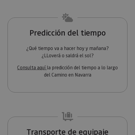
Oracle
sesi
Corporation
Política de Privacidad de Google
plat
www.visitnavarra.es
prop
gene
utili
sitio
en JS
Predicción del tiempo
Nor
se ut
mant
sesi
¿Qué tiempo va a hacer hoy y mañana?
usua
¿LLoverá o saldrá el sol?
anón
parte
servi
Consulta aquí
la predicción del tiempo a lo largo
COOKIE_SUPPORT
www.visitnavarra.es
1 año
Esta
del Camino en Navarra
utili
deter
nave
usua
cook
Proveedor
/
Nombre
Vencimient
Proveedor
Dominio
/
Nombre
Vencimiento
Descripc
Transporte de equipaje
Proveedor
Dominio
/
Nombre
Vencimiento
Descripc
_hjSession_3655069
.visitnavarra.es
30 minutos