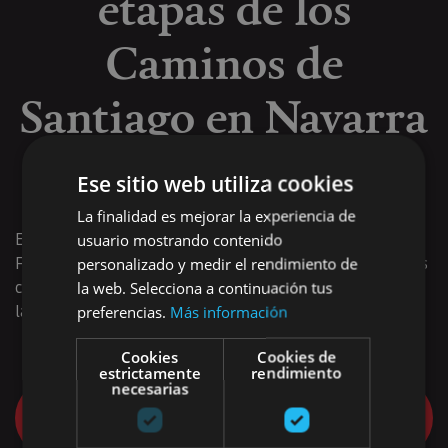
etapas de los
Caminos de
Santiago en Navarra
en Wikiloc
Ese sitio web utiliza cookies
La finalidad es mejorar la experiencia de
Encontrarás información sobre los tramos del Camino
usuario mostrando contenido
Francés, su ramal aragonés y sobre otros caminos menores
personalizado y medir el rendimiento de
como el Camino Baztanés, la Ruta del Ebro y el Camino de
la web. Selecciona a continuación tus
la Sakana.
preferencias.
Más información
Cookies
Cookies de
estrictamente
rendimiento
necesarias
Quiero iniciar mi Camino de Santiago en
Navarra