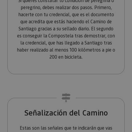
Si quieres constatar tu condición de peregrina o
Piwik. Se 
para ayud
peregrino, debes realizar dos pasos. Primero,
los propi
hacerte con tu credencial, que es el documento
de sitios
rastrear e
que acredita que estás haciendo el Camino de
comport
de los vis
Santiago gracias a su sellado diario. El segundo
y medir e
rendimie
es conseguir la Compostela tras demostrar, con
sitio. Es 
la credencial, que has llegado a Santiago tras
cookie de
patrón, d
haber realizado al menos 100 kilómetros a pie o
prefijo _
es seguid
200 en bicicleta.
una serie
de númer
letras, qu
cree que 
código d
referenci
el domin
configura
cookie.
_pk_id.59.3f34
www.visitnavarra.es
1 año
Este nom
cookie es
asociado 
Señalización del Camino
platafor
análisis 
código ab
Piwik. Se 
Estas son las señales que te indicarán que vas
para ayud