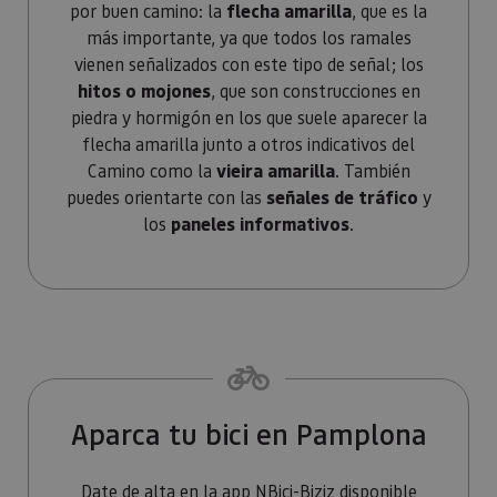
los propi
por buen camino: la
flecha amarilla
, que es la
de sitios
más importante, ya que todos los ramales
rastrear e
comport
vienen señalizados con este tipo de señal; los
de los vis
y medir e
hitos o mojones
, que son construcciones en
rendimie
piedra y hormigón en los que suele aparecer la
sitio. Es 
cookie de
flecha amarilla junto a otros indicativos del
patrón, d
prefijo _p
Camino como la
vieira amarilla
. También
seguido 
serie cort
puedes orientarte con las
señales de tráfico
y
números 
los
paneles informativos
.
letras, qu
cree que 
código d
referenci
el domin
configura
cookie.
pageviewCount
.visitnavarra.es
1 día
Esta cook
utiliza pa
contar y r
Organiza tu viaje por el Camino 
las vistas
página p
Aparca tu bici en Pamplona
usuario 
su visita 
mejorar y
personali
Date de alta en la app
NBici-Biziz
disponible
experienc