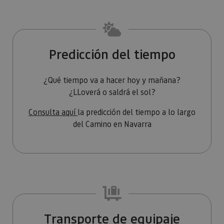
Oracle
sesi
Corporation
Política de Privacidad de Google
plat
www.visitnavarra.es
prop
gene
utili
sitio
en JS
Predicción del tiempo
Nor
se ut
mant
sesi
¿Qué tiempo va a hacer hoy y mañana?
usua
¿LLoverá o saldrá el sol?
anón
parte
servi
Consulta aquí
la predicción del tiempo a lo largo
COOKIE_SUPPORT
www.visitnavarra.es
1 año
Esta
del Camino en Navarra
utili
deter
nave
usua
cook
Proveedor
/
Nombre
Vencimient
Proveedor
Dominio
/
Nombre
Vencimiento
Descripc
Transporte de equipaje
Proveedor
Dominio
/
Nombre
Vencimiento
Descripc
_hjSession_3655069
.visitnavarra.es
30 minutos