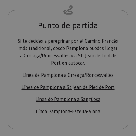
Cookies no clasificadas
Las cookies estrictamente necesarias permiten la
funcionalidad principal del sitio web, como el inicio
Punto de partida
de sesión de usuario y la gestión de cuentas. El sitio
web no se puede utilizar correctamente sin las
cookies estrictamente necesarias.
Si te decides a peregrinar por el Camino Francés
Proveedor
/
más tradicional, desde Pamplona puedes llegar
Nombre
Vencimiento
Desc
Dominio
a Orreaga/Roncesvalles y a St. Jean de Pied de
CookieScriptConsent
1 mes
El se
CookieScript
Port en autocar.
Cook
www.visitnavarra.es
Scri
utili
Línea de Pamplona a Orreaga/Roncesvalles
cook
recor
pref
Línea de Pamplona a St Jean de Pied de Port
cons
de c
los v
Línea de Pamplona a Sangüesa
Es n
que 
de c
Línea Pamplona-Estella-Viana
Cook
Scri
func
corr
JSESSIONID
Sesión
Cook