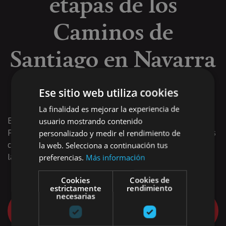
etapas de los
Caminos de
Santiago en Navarra
en Wikiloc
Ese sitio web utiliza cookies
La finalidad es mejorar la experiencia de
Encontrarás información sobre los tramos del Camino
usuario mostrando contenido
Francés, su ramal aragonés y sobre otros caminos menores
personalizado y medir el rendimiento de
como el Camino Baztanés, la Ruta del Ebro y el Camino de
la web. Selecciona a continuación tus
la Sakana.
preferencias.
Más información
Cookies
Cookies de
estrictamente
rendimiento
necesarias
Quiero iniciar mi Camino de Santiago en
Navarra