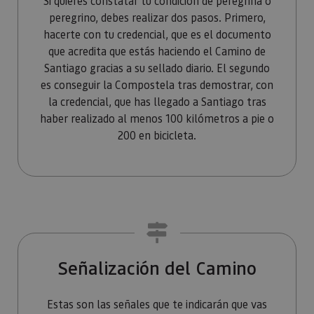
Si quieres constatar tu condición de peregrina o
Piwik. Se 
para ayud
peregrino, debes realizar dos pasos. Primero,
los propi
hacerte con tu credencial, que es el documento
de sitios
rastrear e
que acredita que estás haciendo el Camino de
comport
de los vis
Santiago gracias a su sellado diario. El segundo
y medir e
rendimie
es conseguir la Compostela tras demostrar, con
sitio. Es 
la credencial, que has llegado a Santiago tras
cookie de
patrón, d
haber realizado al menos 100 kilómetros a pie o
prefijo _
es seguid
200 en bicicleta.
una serie
de númer
letras, qu
cree que 
código d
referenci
el domin
configura
cookie.
_pk_id.59.3f34
www.visitnavarra.es
1 año
Este nom
cookie es
asociado 
Señalización del Camino
platafor
análisis 
código ab
Piwik. Se 
Estas son las señales que te indicarán que vas
para ayud