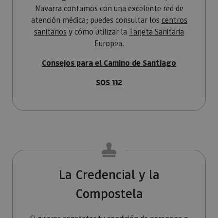
asignand
Navarra contamos con una excelente red de
número
generado
atención médica; puedes consultar los
centros
aleatori
como
sanitarios
y cómo utilizar la
Tarjeta Sanitaria
identific
Europea
.
cliente. S
incluye e
solicitud
Consejos para el Camino de Santiago
página e
sitio y se 
para calcu
SOS 112
datos de
visitantes
sesiones 
campañas
los infor
análisis d
_ga_V2BZ6ZS61P
.visitnavarra.es
1 año 1 mes
Google An
utiliza es
cookie pa
mantener
estado de
sesión.
La Credencial y la
_pk_ses.59.3f34
www.visitnavarra.es
30 minutos
Este nom
cookie es
Compostela
asociado 
platafor
análisis 
código ab