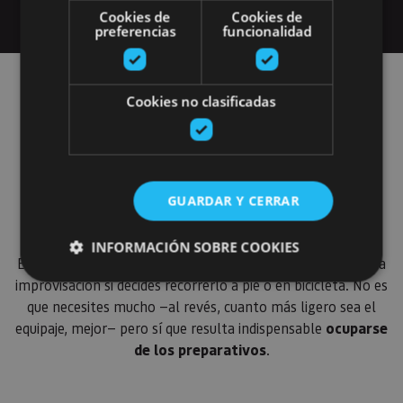
Cookies de
Cookies de
preferencias
funcionalidad
Organiza tu viaje
Cookies no clasificadas
por el Camino de
Santiago
GUARDAR Y CERRAR
INFORMACIÓN SOBRE COOKIES
El Camino de Santiago es un viaje que no conviene dejar a la
improvisación si decides recorrerlo a pie o en bicicleta. No es
que necesites mucho —al revés, cuanto más ligero sea el
Cookies estrictamente necesarias
equipaje, mejor— pero sí que resulta indispensable
ocuparse
Cookies de rendimiento
de los preparativos
.
Cookies de preferencias
Cookies de funcionalidad