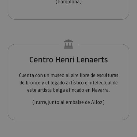
(Pamplona)
asignand
número
generado
aleatori
como
identific
cliente. S
incluye e
solicitud
página e
sitio y se 
mira mira...
para calcu
datos de
visitantes
Centro Henri Lenaerts
sesiones 
campañas
los infor
análisis d
Cuenta con un museo al aire libre de esculturas
de bronce y el legado artístico e intelectual de
_ga_V2BZ6ZS61P
.visitnavarra.es
1 año 1 mes
Google An
utiliza es
este artista belga afincado en Navarra.
cookie pa
mantener
estado de
(Irurre, junto al embalse de Alloz)
sesión.
_pk_ses.59.3f34
www.visitnavarra.es
30 minutos
Este nom
cookie es
asociado 
platafor
análisis 
código ab