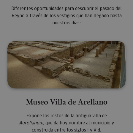
los propi
de sitios
Diferentes oportunidades para descubrir el pasado del
rastrear e
comport
Reyno a través de los vestigios que han llegado hasta
de los vis
nuestros días:
y medir e
rendimie
sitio. Es 
cookie de
patrón, d
prefijo _p
Museo Villa de Arellano
seguido 
serie cort
números 
letras, qu
cree que 
código d
referenci
el domin
configura
cookie.
pageviewCount
.visitnavarra.es
1 día
Esta cook
utiliza pa
Museo Villa de Arellano
contar y r
las vistas
página p
usuario 
Expone los restos de la antigua villa de
su visita 
Aurelianum
, que da hoy nombre al municipio y
mejorar y
personali
construida entre los siglos I y V d.
experienc