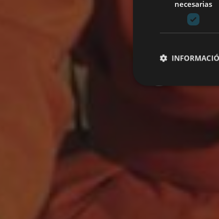
necesarias
gast
INFORMACIÓ
Cookies estrictam
Las cookies estrictam
gestión de cuentas. E
Nombre
CookieScriptConse
JSESSIONID