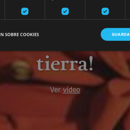
En nuestra
ronomía ¡man
N SOBRE COOKIES
GUARDA
tierra!
ente necesarias
Cookies de rendimiento
Cookies de preferencias
Cookie
Cookies no clasificadas
ente necesarias permiten la funcionalidad principal del sitio web, como el inicio de ses
l sitio web no se puede utilizar correctamente sin las cookies estrictamente necesarias.
Ver
vídeo
Proveedor
/
Vencimiento
Descripción
Dominio
nt
1 mes
El servicio Cookie-Script.com utiliza esta c
CookieScript
las preferencias de consentimiento de cooki
www.visitnavarra.es
Es necesario que el banner de cookies de C
funcione correctamente.
Sesión
Cookie de sesión de plataforma de propósit
Oracle