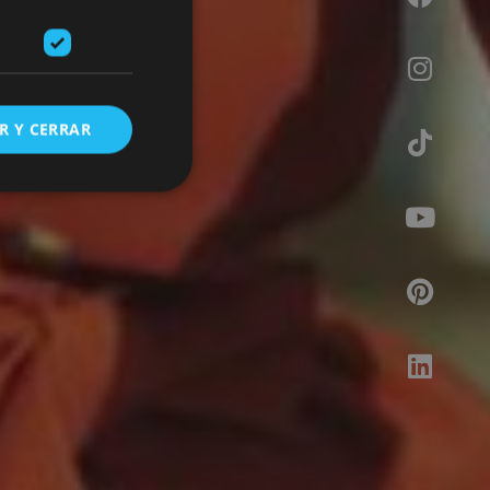
Instagram
da la
R Y CERRAR
Tiktok
Youtube
s de funcionalidad
Pinterest
ión de usuario y la
Linkedin
ookie para recordar
es de los visitantes.
ookie-Script.com
o general, utilizada