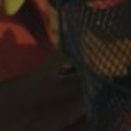
_pk_id.59.3f34
pageviewCount