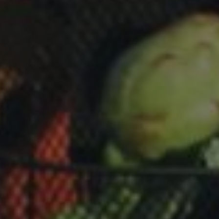
propietarios de sitios web a rastrear el compor
visitantes y medir el rendimiento del sitio. Es u
patrón, donde el prefijo _pk_ses es seguido por 
números y letras, que se cree que es un código d
dominio que configura la cookie.
www.visitnavarra.es
1 año
Este nombre de cookie está asociado con la plat
web de código abierto Piwik. Se utiliza para ayu
propietarios de sitios web a rastrear el compor
visitantes y medir el rendimiento del sitio. Es u
patrón, donde el prefijo _pk_id es seguido por u
números y letras, que se cree que es un código d
dominio que configura la cookie.
.visitnavarra.es
1 día
Esta cookie se utiliza para contar y rastrear las v
por un usuario durante su visita para mejorar y 
experiencia del usuario.