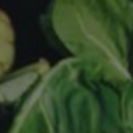
tamiento de los
na cookie de tipo
una serie corta de
e referencia para el
aforma de análisis
dar a los
tamiento de los
na cookie de tipo
na serie corta de
e referencia para el
istas de la página
personalizar la