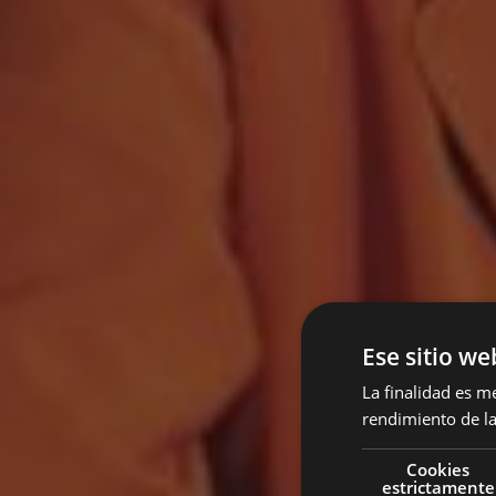
Ese sitio we
La finalidad es m
rendimiento de la
Cookies
estrictamente