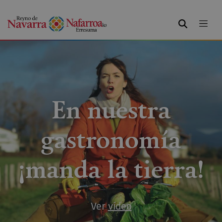
BUSCAR
En nuestra
gastronomía
¡manda la tierra!
Ver
vídeo