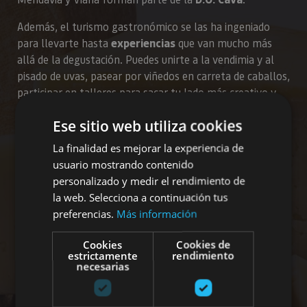
Además, el turismo gastronómico se las ha ingeniado
para llevarte hasta
experiencias
que van mucho más
allá de la degustación. Puedes unirte a la vendimia y al
pisado de uvas, pasear por viñedos en carreta de caballos,
participar en talleres para sacar tu lado más creativo y
practicar yoga entre viñedos o cuidarte con una sesión de
Ese sitio web utiliza cookies
vinoterapia.
La finalidad es mejorar la experiencia de
Todo ello sin olvidar las tradicionales
visitas con cata a
usuario mostrando contenido
las bodegas
.
personalizado y medir el rendimiento de
Web de la Ruta del Vino de Navarra
-
En ella
la web. Selecciona a continuación tus
participan con sus propuestas una cuidada selección
preferencias.
Más información
de bodegas, bares y restaurantes, agrotiendas y
Cookies
Cookies de
alojamientos.
estrictamente
rendimiento
necesarias
Descubre aquí todas las actividades