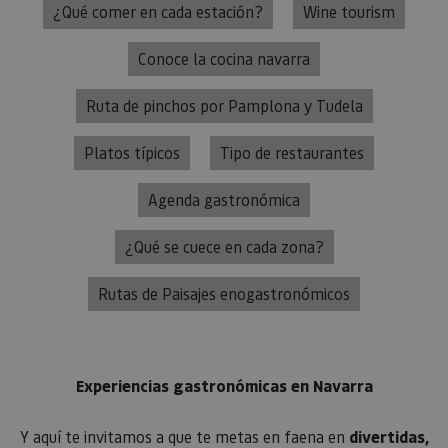
¿Qué comer en cada estación?
Wine tourism
Conoce la cocina navarra
Ruta de pinchos por Pamplona y Tudela
Platos típicos
Tipo de restaurantes
Agenda gastronómica
¿Qué se cuece en cada zona?
Rutas de Paisajes enogastronómicos
Experiencias gastronómicas en Navarra
Y aquí te invitamos a que te metas en faena en
divertidas,