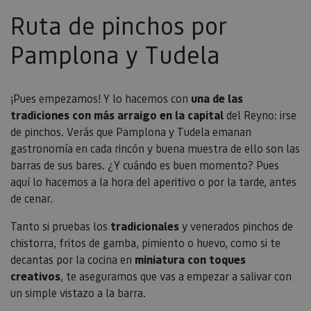
asignand
número
Ruta de pinchos por
generado
aleatori
como
Pamplona y Tudela
identific
cliente. S
incluye e
solicitud
página e
¡Pues empezamos! Y lo hacemos con
una de las
sitio y se 
para calcu
tradiciones con más arraigo en la capital
del Reyno: irse
datos de
visitantes
de pinchos. Verás que Pamplona y Tudela emanan
sesiones 
gastronomía en cada rincón y buena muestra de ello son las
campañas
los infor
barras de sus bares. ¿Y cuándo es buen momento? Pues
análisis d
aquí lo hacemos a la hora del aperitivo o por la tarde, antes
_ga_V2BZ6ZS61P
.visitnavarra.es
1 año 1 mes
Google An
de cenar.
utiliza es
cookie pa
mantener
Tanto si pruebas los
tradicionales
y venerados pinchos de
estado de
sesión.
chistorra, fritos de gamba, pimiento o huevo, como si te
_pk_ses.59.3f34
www.visitnavarra.es
30 minutos
Este nom
decantas por la cocina en
miniatura con toques
cookie es
creativos
, te aseguramos que vas a empezar a salivar con
asociado 
platafor
un simple vistazo a la barra.
análisis 
código ab