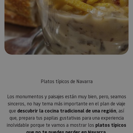
los propi
de sitios
rastrear e
comport
de los vis
y medir e
rendimie
sitio. Es 
cookie de
patrón, d
prefijo _p
seguido 
serie cort
números 
letras, qu
cree que 
código d
referenci
el domin
Platos típicos de Navarra
configura
cookie.
pageviewCount
.visitnavarra.es
1 día
Esta cook
Los monumentos y paisajes están muy bien, pero, seamos
utiliza pa
contar y r
sinceros, no hay tema más importante en el plan de viaje
las vistas
que
descubrir la cocina tradicional de una región
, así
página p
usuario 
que, prepara tus papilas gustativas para una experiencia
su visita 
mejorar y
inolvidable porque te vamos a mostrar los
platos típicos
personali
experienc
que no te puedes perder en Navarra
.