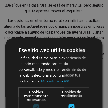
Que sí que en la casa rural se está de maravilla, pero seguro
que te apetece mover el esqueleto.
Las opciones en el entorno rural son infinitas: practicar
alguna de las
actividades
que organizan nuestras empresas
o acercarse a alguno de los
parques de aventuras
. Visitar
una
granja-escuela
o visitar a algún
productor local
para
contactar con la esencia.
Ese sitio web utiliza cookies
Y si te tira más la
cultura
, estás en la puerta del Camino de
La finalidad es mejorar la experiencia de
Santiago y en el Reyno de Navarra, así que entre museos y
usuario mostrando contenido
arquitectura civil y religiosa seguro que no encuentras el
personalizado y medir el rendimiento de
momento de volver a tu casa rural.
la web. Selecciona a continuación tus
preferencias.
Más información
Cookies
Cookies de
Fiesta de la vendimia de Navarra
estrictamente
rendimiento
necesarias