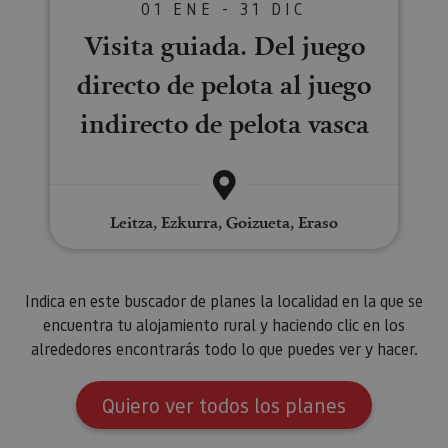
01 ENE - 31 DIC
JSESSIONID
Sesión
Cook
Oracle
Visita guiada. Del juego
sesi
Corporation
Política de Privacidad de Google
plat
www.visitnavarra.es
prop
directo de pelota al juego
gene
utili
sitio
indirecto de pelota vasca
en JS
Nor
se ut
mant
sesi
usua
anón
Leitza, Ezkurra, Goizueta, Eraso
parte
servi
COOKIE_SUPPORT
www.visitnavarra.es
1 año
Esta
utili
deter
Indica en este buscador de planes la localidad en la que se
nave
usua
encuentra tu alojamiento rural y haciendo clic en los
cook
alrededores encontrarás todo lo que puedes ver y hacer.
Quiero ver todos los planes
Proveedor
/
Nombre
Vencimient
Proveedor
Dominio
/