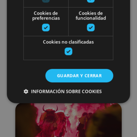
Cookies de
Cookies de
preferencias
funcionalidad
29 AGO - 30 AGO
Fiesta de la vendimia de
Cookies no clasificadas
Navarra
GUARDAR Y CERRAR
Olite
INFORMACIÓN SOBRE COOKIES
Carnavales de Alsasua
Cookies estrictamente necesarias
Cookies de rendimiento
Cookies de preferencias