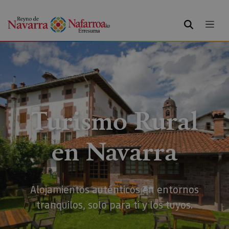
BUSCAR
Turismo Rural
en Navarra
Alojamientos auténticos en entornos
tranquilos, solo para ti y los tuyos.