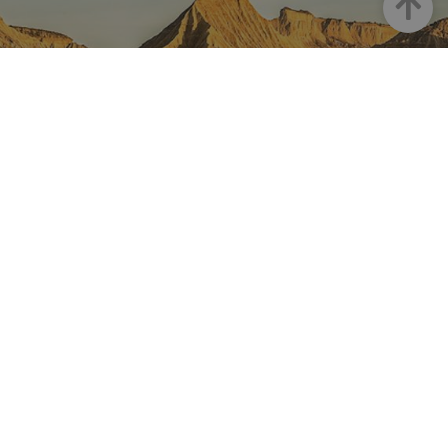
Arriba
NAVARRA EN INSTAGRAM
Descubre toda la belleza de
Navarra
Instagram Oficial De Turismo