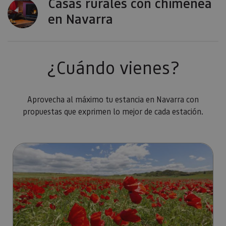
Casas rurales con chimenea
personali
experienc
en Navarra
usuario.
¿Cuándo vienes?
Aprovecha al máximo tu estancia en Navarra con
propuestas que exprimen lo mejor de cada estación.
Ir a Primavera