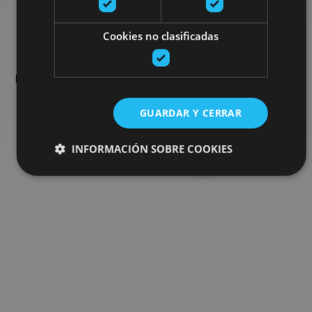
Busca más planes
Cookies no clasificadas
Encuentra planes y sugerencias para completar tu viaje en
Navarra: actividades organizadas, visitas y los eventos más
destados de la agenda.
GUARDAR Y CERRAR
Ir al buscador de planes
INFORMACIÓN SOBRE COOKIES
Cookies estrictamente necesarias
Cookies de rendimiento
Cookies de preferencias
Cookies de funcionalidad
Cookies no clasificadas
Las cookies estrictamente necesarias permiten la