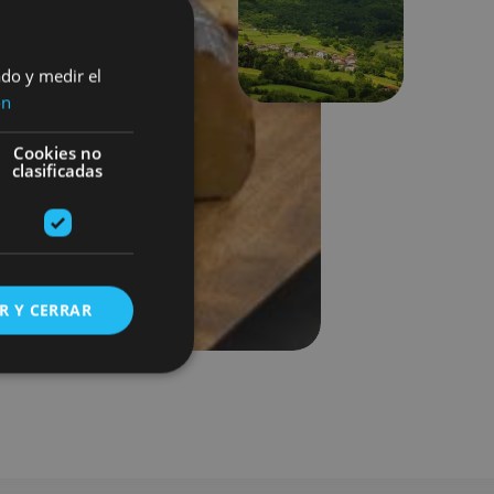
Siguiente
ado y medir el
ón
Cookies no
clasificadas
R Y CERRAR
s de funcionalidad
ión de usuario y la