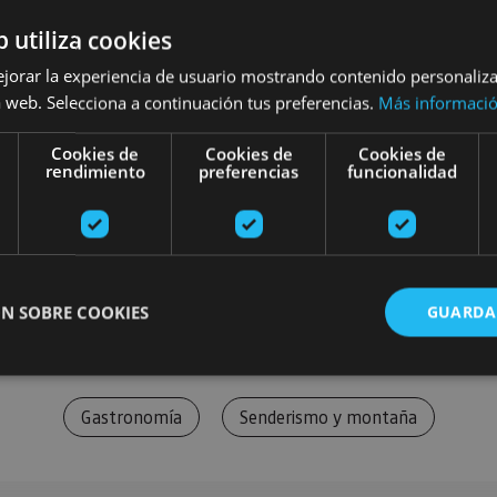
b utiliza cookies
ejorar la experiencia de usuario mostrando contenido personaliz
 web. Selecciona a continuación tus preferencias.
Más informaci
Cookies de
Cookies de
Cookies de
rendimiento
preferencias
funcionalidad
N SOBRE COOKIES
GUARDA
Gastronomía
Senderismo y montaña
ente necesarias
Cookies de rendimiento
Cookies de preferencias
Cookie
Cookies no clasificadas
ente necesarias permiten la funcionalidad principal del sitio web, como el inicio de ses