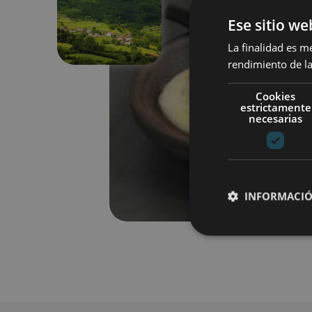
Anterior
Ese sitio we
La finalidad es m
rendimiento de la
Cookies
estrictamente
necesarias
INFORMACIÓ
Cookies estrictam
Las cookies estrictam