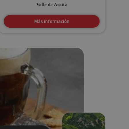
Valle de Araitz
Más información