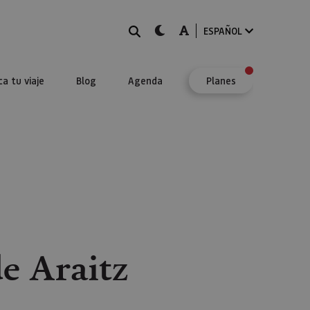
BUSCAR
dark-mode
A-mode
ESPAÑOL
ca tu viaje
Blog
Agenda
Planes
de Araitz