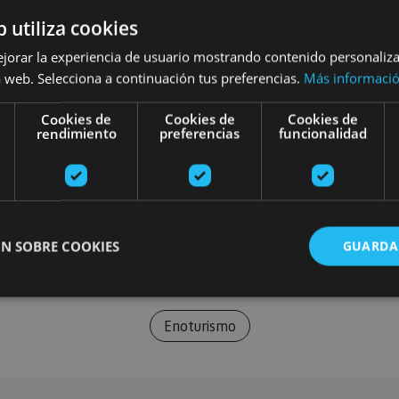
b utiliza cookies
ejorar la experiencia de usuario mostrando contenido personaliz
 web. Selecciona a continuación tus preferencias.
Más informaci
Cookies de
Cookies de
Cookies de
rendimiento
preferencias
funcionalidad
N SOBRE COOKIES
GUARDA
Enoturismo
ente necesarias
Cookies de rendimiento
Cookies de preferencias
Cookie
Cookies no clasificadas
ente necesarias permiten la funcionalidad principal del sitio web, como el inicio de ses