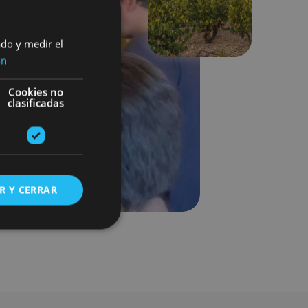
Siguiente
ado y medir el
ón
Cookies no
clasificadas
R Y CERRAR
s de funcionalidad
ión de usuario y la