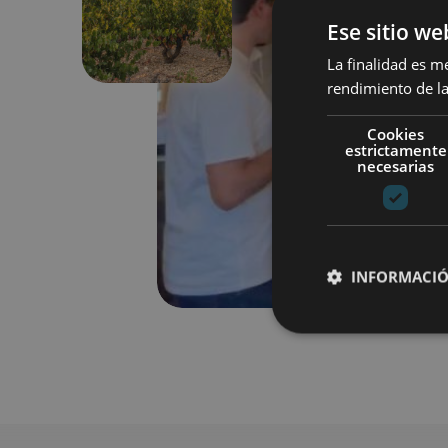
Anterior
Ese sitio we
La finalidad es m
rendimiento de la
Cookies
estrictamente
necesarias
INFORMACIÓ
Cookies estrictam
Las cookies estrictam