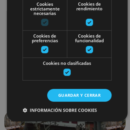
Cookies
Cookies de
Natural
estrictamente
rendimiento
Vegetación característica de
la Navarra
necesarias
mediterránea
Historia del Ferrocarril del Irati
Observación de las aves en el roquedo con
Cookies de
Cookies de
preferencias
funcionalidad
prismáticos y telescopio.
*CONSULTAR FECHAS EN EL CENTRO*
Cookies no clasificadas
GUARDAR Y CERRAR
INFORMACIÓN SOBRE COOKIES
Anterior
Siguien