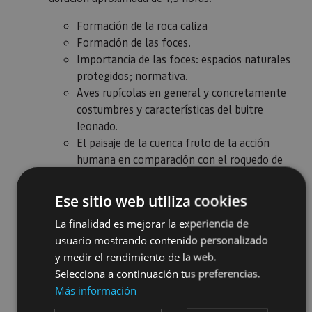
Formación de la roca caliza
Formación de las foces.
Importancia de las foces: espacios naturales
protegidos; normativa.
Aves rupícolas en general y concretamente
costumbres y características del buitre
leonado.
El paisaje de la cuenca fruto de la acción
humana en comparación con el roquedo de
las Foces.
Toda esta información está apoyada en los
Ese sitio web utiliza cookies
siguientes recursos: maqueta del territorio,
La finalidad es mejorar la experiencia de
una recreación de una foz, pinturas murales
usuario mostrando contenido personalizado
del territorio, audiovisual.
y medir el rendimiento de la web.
​Visita al Centro de Interpretación y a la Foz
Selecciona a continuación tus preferencias.
de Lumbier.
La duración aproximada es
Más información
de 3,5 horas y el almuerzo está incluido.
La foz, un espacio protegido, Reserva