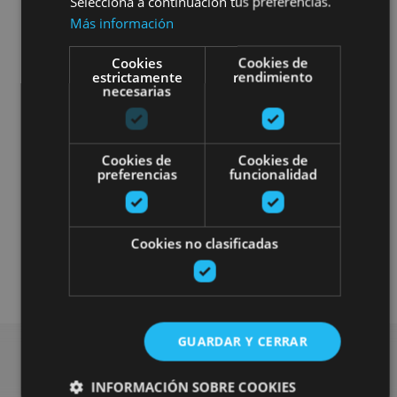
Selecciona a continuación tus preferencias.
Más información
Cookies
Cookies de
estrictamente
rendimiento
Otros
Accesibilidad visual
necesarias
Accesibilidad auditiva
Cookies de
Cookies de
Accesibilidad cognitiva
preferencias
funcionalidad
Accesibilidad física
Cookies no clasificadas
Plan disponible solo para turistas alojados
en las casas rurales
GUARDAR Y CERRAR
INFORMACIÓN SOBRE COOKIES