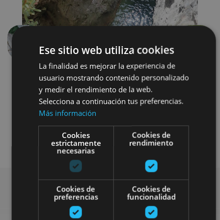
Anterior
Siguien
Ese sitio web utiliza cookies
La finalidad es mejorar la experiencia de
usuario mostrando contenido personalizado
y medir el rendimiento de la web.
Selecciona a continuación tus preferencias.
Más información
Cookies
Cookies de
Senderismo y montaña
Agua
estrictamente
rendimiento
necesarias
Cookies de
Cookies de
preferencias
funcionalidad
Busca más planes