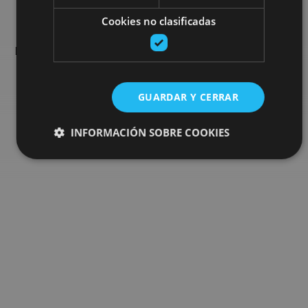
Cookies no clasificadas
Encuentra planes y sugerencias para completar tu viaje en
Navarra: actividades organizadas, visitas y los eventos más
destados de la agenda.
GUARDAR Y CERRAR
Ir al buscador de planes
INFORMACIÓN SOBRE COOKIES
Cookies estrictamente necesarias
Cookies de rendimiento
Cookies de preferencias
Cookies de funcionalidad
Cookies no clasificadas
Las cookies estrictamente necesarias permiten la
funcionalidad principal del sitio web, como el inicio de