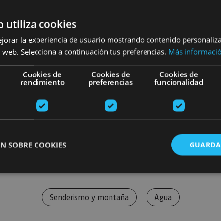
b utiliza cookies
ejorar la experiencia de usuario mostrando contenido personaliz
 web. Selecciona a continuación tus preferencias.
Más informaci
Cookies de
Cookies de
Cookies de
rendimiento
preferencias
funcionalidad
N SOBRE COOKIES
GUARDA
ente necesarias
Cookies de rendimiento
Cookies de preferencias
Cookie
Senderismo y montaña
Agua
Cookies no clasificadas