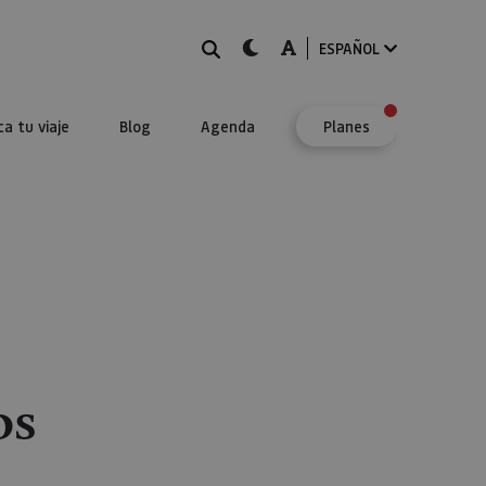
BUSCAR
dark-mode
A-mode
ESPAÑOL
ca tu viaje
Blog
Agenda
Planes
os