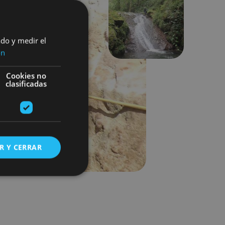
Siguiente
ado y medir el
ón
Cookies no
clasificadas
R Y CERRAR
s de funcionalidad