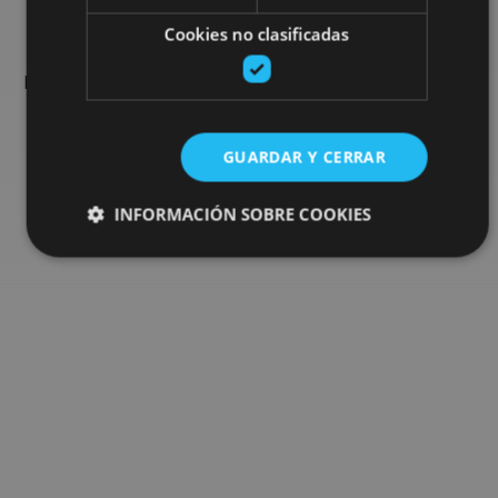
Cookies no clasificadas
Encuentra planes y sugerencias para completar tu viaje en
Navarra: actividades organizadas, visitas y los eventos más
destados de la agenda.
GUARDAR Y CERRAR
Ir al buscador de planes
INFORMACIÓN SOBRE COOKIES
Cookies estrictamente necesarias
Cookies de rendimiento
Cookies de preferencias
Cookies de funcionalidad
Cookies no clasificadas
Las cookies estrictamente necesarias permiten la
funcionalidad principal del sitio web, como el inicio de