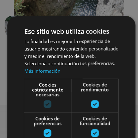
Anterior
Siguien
Ese sitio web utiliza cookies
La finalidad es mejorar la experiencia de
usuario mostrando contenido personalizado
y medir el rendimiento de la web.
Selecciona a continuación tus preferencias.
Más información
Cookies
Cookies de
Senderismo y montaña
Agua
estrictamente
rendimiento
necesarias
Cookies de
Cookies de
preferencias
funcionalidad
Busca más planes