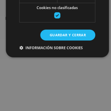
Cookies no clasificadas
Encuentra planes y sugerencias para completar tu viaje en
Navarra: actividades organizadas, visitas y los eventos más
destados de la agenda.
GUARDAR Y CERRAR
Ir al buscador de planes
INFORMACIÓN SOBRE COOKIES
Cookies estrictamente necesarias
Cookies de rendimiento
Cookies de preferencias
Cookies de funcionalidad
Cookies no clasificadas
Las cookies estrictamente necesarias permiten la
funcionalidad principal del sitio web, como el inicio de