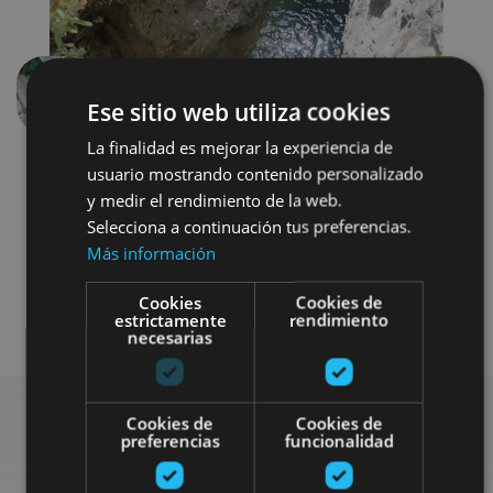
Anterior
Siguien
Ese sitio web utiliza cookies
La finalidad es mejorar la experiencia de
usuario mostrando contenido personalizado
y medir el rendimiento de la web.
Selecciona a continuación tus preferencias.
Más información
Cookies
Cookies de
Senderismo y montaña
Agua
estrictamente
rendimiento
necesarias
Cookies de
Cookies de
preferencias
funcionalidad
Busca más planes