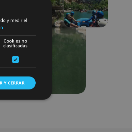
Siguiente
ado y medir el
ón
Cookies no
clasificadas
R Y CERRAR
s de funcionalidad
ión de usuario y la