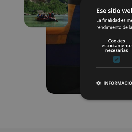
Anterior
Ese sitio we
La finalidad es m
rendimiento de la
Cookies
estrictamente
necesarias
INFORMACIÓ
Cookies estrictam
Las cookies estrictam