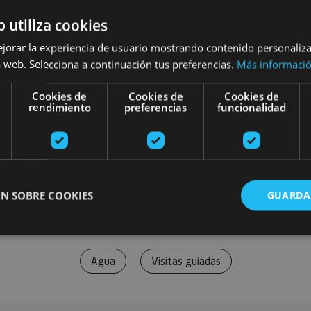
b utiliza cookies
ejorar la experiencia de usuario mostrando contenido personaliz
 web. Selecciona a continuación tus preferencias.
Más informaci
Cookies de
Cookies de
Cookies de
rendimiento
preferencias
funcionalidad
N SOBRE COOKIES
GUARDA
Agua
Visitas guiadas
ente necesarias
Cookies de rendimiento
Cookies de preferencias
Cookie
Cookies no clasificadas
ente necesarias permiten la funcionalidad principal del sitio web, como el inicio de ses