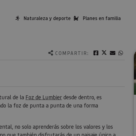
Naturaleza y deporte
Planes en familia
Twitter
Facebook
Correo e
What
COMPARTIR:
tural de la
Foz de Lumbier
desde dentro, es
ando la foz de punta a punta de una forma
ntal, no solo aprenderás sobre los valores y los
ino que también disfrutarás de un paisaje único a