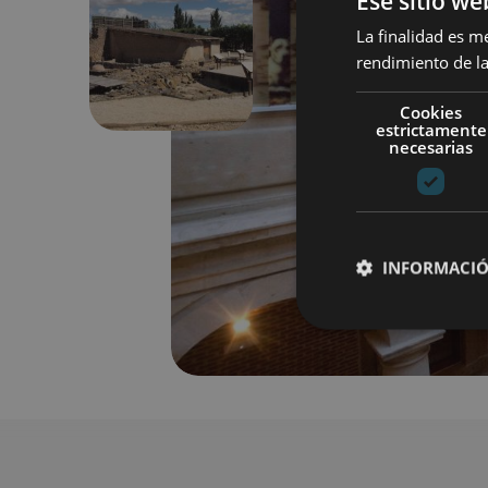
Ese sitio we
La finalidad es m
Anterior
rendimiento de la
Cookies
estrictamente
necesarias
INFORMACIÓ
Cookies estrictam
Las cookies estrictam
gestión de cuentas. E