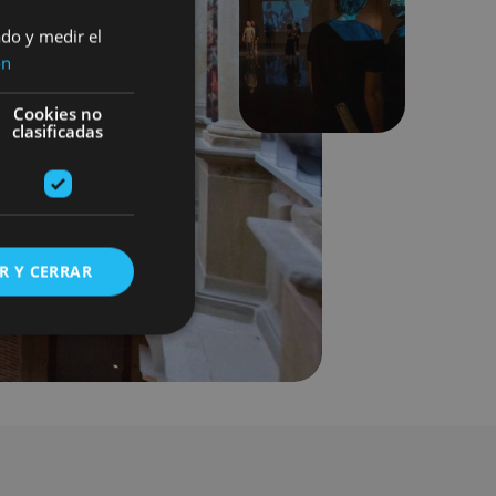
ado y medir el
Siguiente
ón
Cookies no
clasificadas
R Y CERRAR
s de funcionalidad
ión de usuario y la