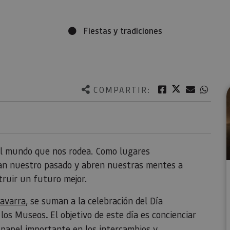
Fiestas y tradiciones
Twitter
Facebook
Correo e
What
COMPARTIR:
el mundo que nos rodea. Como lugares
an nuestro pasado y abren nuestras mentes a
truir un futuro mejor.
avarra
, se suman a la celebración del Día
 los Museos
.
El objetivo de este día es concienciar
 papel importante en los intercambios y