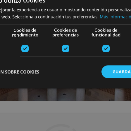
b utiliza cookies
ejorar la experiencia de usuario mostrando contenido personaliz
 web. Selecciona a continuación tus preferencias.
Más informaci
Cookies de
Cookies de
Cookies de
rendimiento
preferencias
funcionalidad
N SOBRE COOKIES
GUARDA
ente necesarias
Cookies de rendimiento
Cookies de preferencias
Cookie
Cookies no clasificadas
ente necesarias permiten la funcionalidad principal del sitio web, como el inicio de ses
l sitio web no se puede utilizar correctamente sin las cookies estrictamente necesarias.