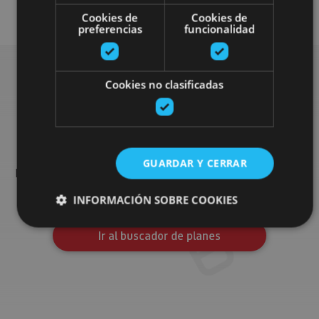
Arquitectura civil
Cookies de
Cookies de
preferencias
funcionalidad
Cookies no clasificadas
Busca más planes
Encuentra planes y sugerencias para completar tu viaje en
GUARDAR Y CERRAR
Navarra: actividades organizadas, visitas y los eventos más
destados de la agenda.
INFORMACIÓN SOBRE COOKIES
Ir al buscador de planes
Cookies estrictamente necesarias
Cookies de rendimiento
Cookies de preferencias
Cookies de funcionalidad