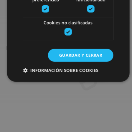
Busca más planes
Cookies no clasificadas
Encuentra planes y sugerencias para completar tu viaje en
Navarra: actividades organizadas, visitas y los eventos más
destados de la agenda.
GUARDAR Y CERRAR
INFORMACIÓN SOBRE COOKIES
Ir al buscador de planes
Cookies estrictamente necesarias
Cookies de rendimiento
Cookies de preferencias
Cookies de funcionalidad
Cookies no clasificadas