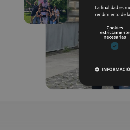
Anterior
La finalidad es m
rendimiento de la
Cookies
estrictamente
necesarias
INFORMACIÓ
Cookies estrictam
Las cookies estrictam
gestión de cuentas. E