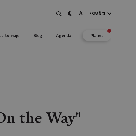
BUSCAR
dark-mode
A-mode
ESPAÑOL
ca tu viaje
Blog
Agenda
Planes
"On the Way"