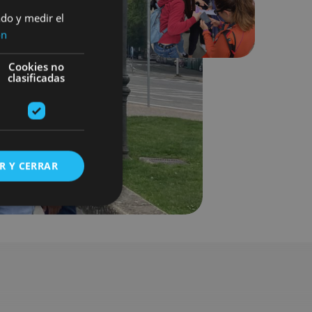
Siguiente
ado y medir el
ón
Cookies no
clasificadas
R Y CERRAR
s de funcionalidad
ión de usuario y la