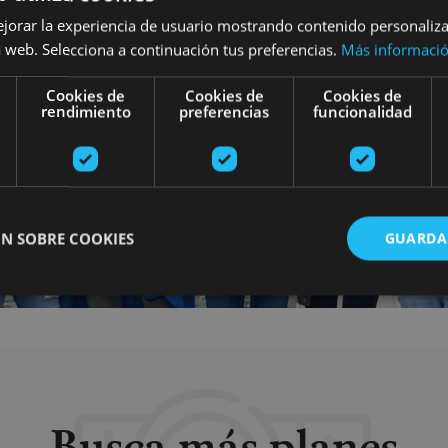
ejorar la experiencia de usuario mostrando contenido personaliz
 web. Selecciona a continuación tus preferencias.
Más informaci
Cookies de
Cookies de
Cookies de
rendimiento
preferencias
funcionalidad
N SOBRE COOKIES
GUARDA
ente necesarias
Cookies de rendimiento
Cookies de preferencias
Cookie
Cookies no clasificadas
ente necesarias permiten la funcionalidad principal del sitio web, como el inicio de ses
l sitio web no se puede utilizar correctamente sin las cookies estrictamente necesarias.
Busca más planes
Proveedor
/