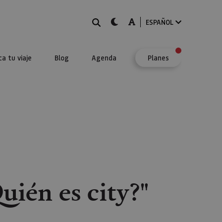
BUSCAR
dark-mode
A-mode
ESPAÑOL
ca tu viaje
Blog
Agenda
Planes
uién es city?"