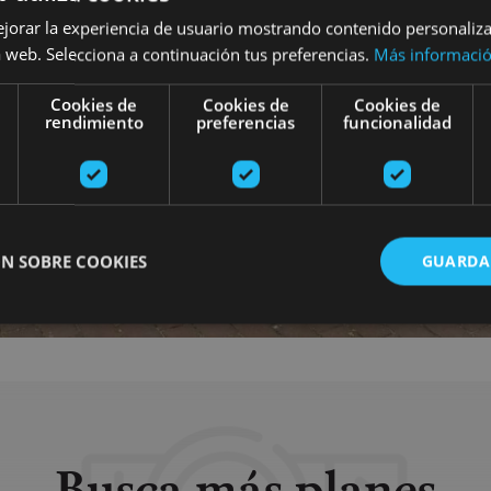
ejorar la experiencia de usuario mostrando contenido personaliz
 web. Selecciona a continuación tus preferencias.
Más informaci
Cookies de
Cookies de
Cookies de
rendimiento
preferencias
funcionalidad
N SOBRE COOKIES
GUARDA
ente necesarias
Cookies de rendimiento
Cookies de preferencias
Cookie
Cookies no clasificadas
ente necesarias permiten la funcionalidad principal del sitio web, como el inicio de ses
l sitio web no se puede utilizar correctamente sin las cookies estrictamente necesarias.
Busca más planes
Proveedor
/