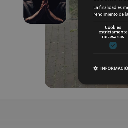
Anterior
La finalidad es m
rendimiento de la
Cookies
estrictamente
necesarias
INFORMACIÓ
Cookies estrictam
Las cookies estrictam
gestión de cuentas. E