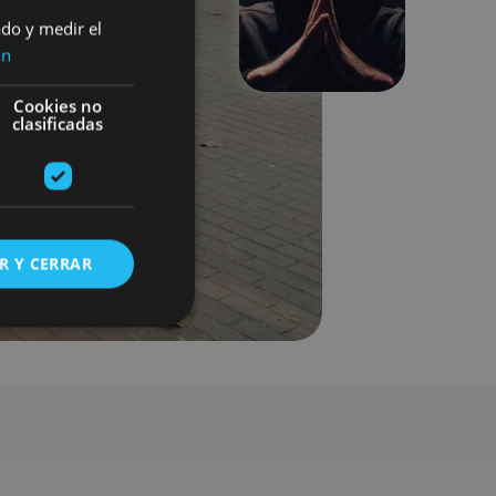
Siguiente
ado y medir el
ón
Cookies no
clasificadas
R Y CERRAR
s de funcionalidad
ión de usuario y la