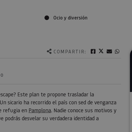
Ocio y diversión
Twitter
Facebook
Correo e
What
COMPARTIR:
NO
escape? Este plan te propone trasladar la
n sicario ha recorrido el país con sed de venganza
se refugia en
Pamplona
. Nadie conoce sus motivos y
e podrás desvelar su verdadera identidad a