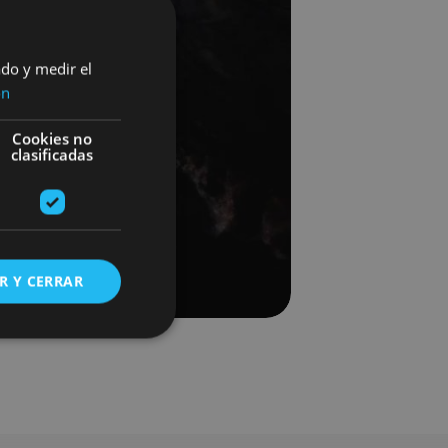
ado y medir el
ón
Cookies no
clasificadas
R Y CERRAR
s de funcionalidad
ión de usuario y la