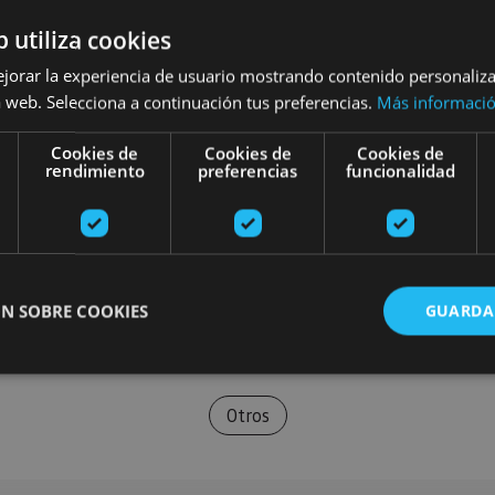
b utiliza cookies
ejorar la experiencia de usuario mostrando contenido personaliz
 web. Selecciona a continuación tus preferencias.
Más informaci
Cookies de
Cookies de
Cookies de
rendimiento
preferencias
funcionalidad
N SOBRE COOKIES
GUARDA
Otros
ente necesarias
Cookies de rendimiento
Cookies de preferencias
Cookie
Cookies no clasificadas
ente necesarias permiten la funcionalidad principal del sitio web, como el inicio de ses