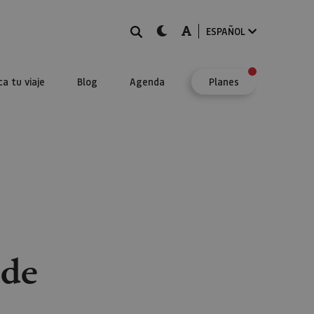
BUSCAR
dark-mode
A-mode
ESPAÑOL
ca tu viaje
Blog
Agenda
Planes
lde