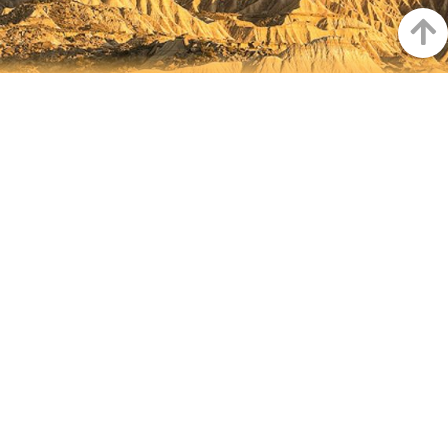
Arrib
NAVARRA EN INSTAGRAM
Descubre toda la belleza de
Navarra
Instagram Oficial De Turismo
FACEBOOK
INSTAGRAM
@VISITNAVARRA
@VISITNAVARRA