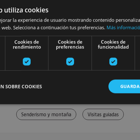
b utiliza cookies
ejorar la experiencia de usuario mostrando contenido personaliz
 web. Selecciona a continuación tus preferencias.
Más informaci
Cookies de
Cookies de
Cookies de
rendimiento
preferencias
funcionalidad
N SOBRE COOKIES
GUARDA
Senderismo y montaña
Visitas guiadas
ente necesarias
Cookies de rendimiento
Cookies de preferencias
Cookie
Cookies no clasificadas
ente necesarias permiten la funcionalidad principal del sitio web, como el inicio de ses