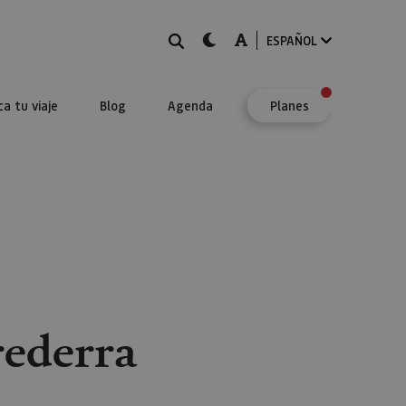
BUSCAR
dark-mode
A-mode
ESPAÑOL
ca tu viaje
Blog
Agenda
Planes
rederra