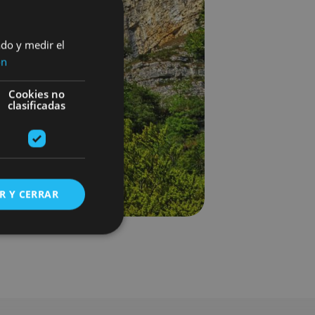
ado y medir el
ón
Cookies no
clasificadas
R Y CERRAR
s de funcionalidad
ión de usuario y la