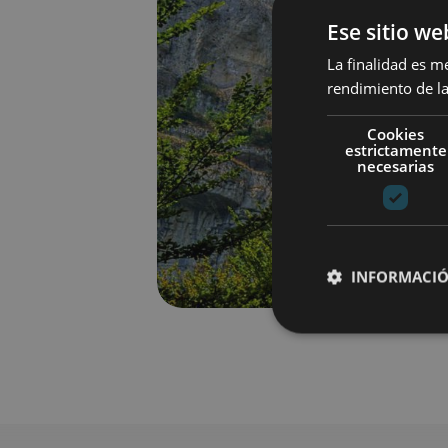
Ese sitio we
La finalidad es m
rendimiento de la
Cookies
estrictamente
necesarias
INFORMACIÓ
Cookies estrictam
Las cookies estrictam