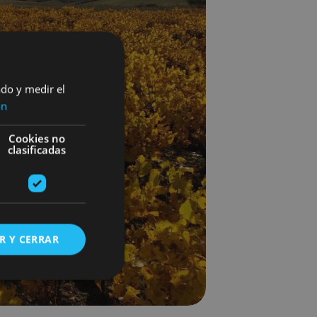
ado y medir el
ón
Cookies no
clasificadas
R Y CERRAR
s de funcionalidad