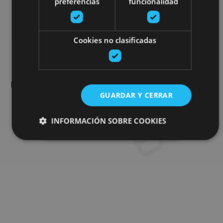
preferencias
funcionalidad
Busca más planes
Cookies no clasificadas
Encuentra planes y sugerencias para completar tu viaje en
Navarra: actividades organizadas, visitas y los eventos más
GUARDAR Y CERRAR
destados de la agenda.
INFORMACIÓN SOBRE COOKIES
Ir al buscador de planes
Cookies estrictamente necesarias
Cookies de rendimiento
Cookies de preferencias
Cookies de funcionalidad
Cookies no clasificadas