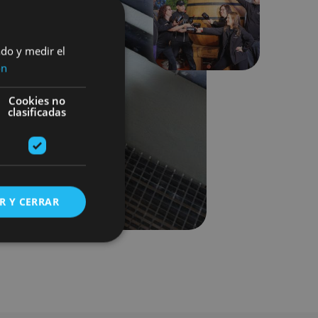
Siguiente
ado y medir el
ón
Cookies no
clasificadas
R Y CERRAR
s de funcionalidad
ión de usuario y la