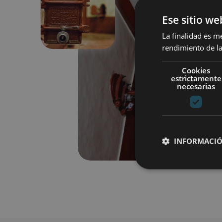
Anterior
Ese sitio we
La finalidad es m
rendimiento de la
Cookies
estrictamente
necesarias
INFORMACIÓ
Cookies estrictam
Las cookies estrictam