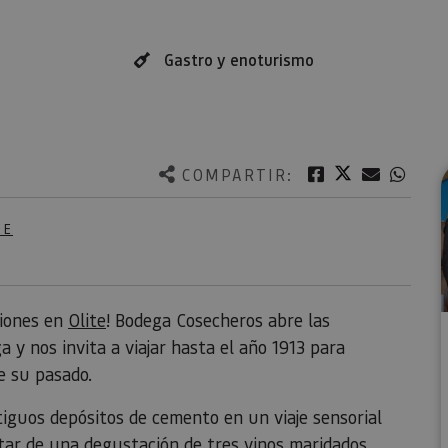
Gastro y enoturismo
Twitter
Facebook
Correo e
What
COMPARTIR:
TE
ciones en
Olite
! Bodega Cosecheros abre las
 y nos invita a viajar hasta el año 1913 para
e su pasado.
tiguos depósitos de cemento en un viaje sensorial
rutar de una degustación de tres vinos maridados