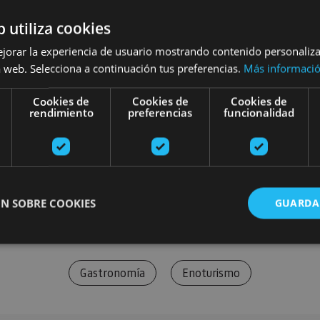
b utiliza cookies
ejorar la experiencia de usuario mostrando contenido personaliz
 web. Selecciona a continuación tus preferencias.
Más informaci
Cookies de
Cookies de
Cookies de
rendimiento
preferencias
funcionalidad
N SOBRE COOKIES
GUARDA
Gastronomía
Enoturismo
ente necesarias
Cookies de rendimiento
Cookies de preferencias
Cookie
Cookies no clasificadas
ente necesarias permiten la funcionalidad principal del sitio web, como el inicio de ses