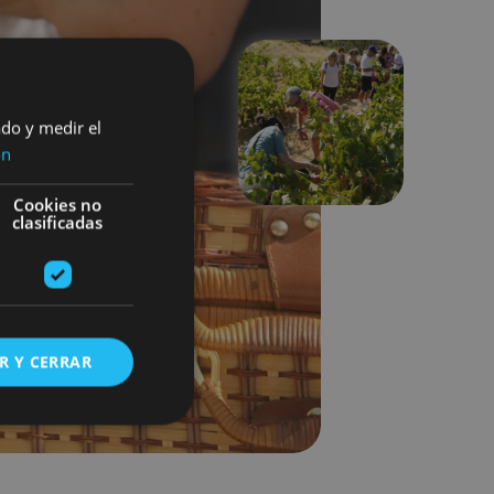
ado y medir el
Siguiente
ón
Cookies no
clasificadas
R Y CERRAR
s de funcionalidad