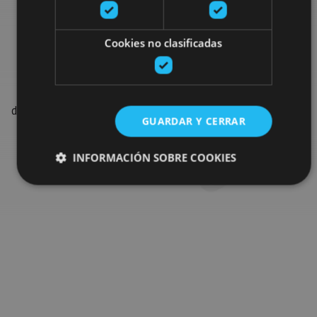
Busca más fiestas y
eventos
Cookies no clasificadas
Encuentra las fiestas, espectáculos y los eventos más
destacados de la agenda para completar tu viaje en Navarra.
GUARDAR Y CERRAR
Ir al buscador de agenda
INFORMACIÓN SOBRE COOKIES
Cookies estrictamente necesarias
Cookies de rendimiento
Cookies de preferencias
Cookies de funcionalidad
Cookies no clasificadas