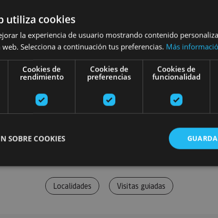
b utiliza cookies
ejorar la experiencia de usuario mostrando contenido personaliz
 web. Selecciona a continuación tus preferencias.
Más informaci
Cookies de
Cookies de
Cookies de
rendimiento
preferencias
funcionalidad
N SOBRE COOKIES
GUARDA
Localidades
Visitas guiadas
ente necesarias
Cookies de rendimiento
Cookies de preferencias
Cookie
Cookies no clasificadas
ente necesarias permiten la funcionalidad principal del sitio web, como el inicio de ses