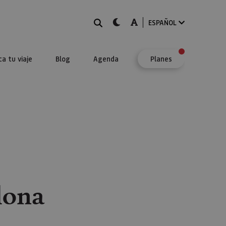
BUSCAR
dark-mode
A-mode
ESPAÑOL
ca tu viaje
Blog
Agenda
Planes
lona