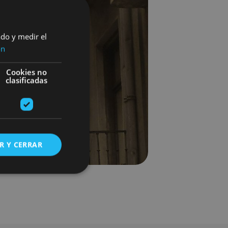
ado y medir el
ón
Cookies no
clasificadas
R Y CERRAR
s de funcionalidad
ión de usuario y la