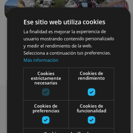
Anterior
Siguien
Ese sitio web utiliza cookies
La finalidad es mejorar la experiencia de
usuario mostrando contenido personalizado
y medir el rendimiento de la web.
Selecciona a continuación tus preferencias.
Más información
Otros
Cookies
Cookies de
estrictamente
rendimiento
necesarias
Cookies de
Cookies de
Busca más planes
preferencias
funcionalidad
Encuentra planes y sugerencias para completar tu viaje en