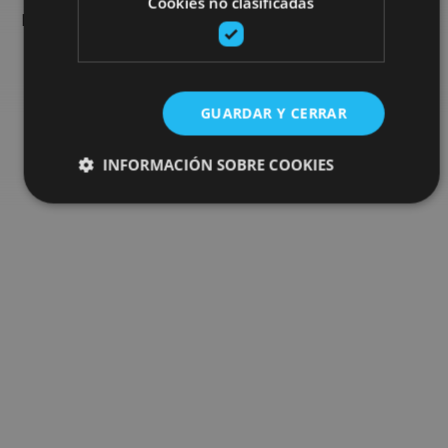
Cookies no clasificadas
Navarra: actividades organizadas, visitas y los eventos más
destados de la agenda.
Ir al buscador de planes
GUARDAR Y CERRAR
INFORMACIÓN SOBRE COOKIES
Cookies estrictamente necesarias
Cookies de rendimiento
Cookies de preferencias
Cookies de funcionalidad
Cookies no clasificadas
Las cookies estrictamente necesarias permiten la
funcionalidad principal del sitio web, como el inicio de
sesión de usuario y la gestión de cuentas. El sitio web
no se puede utilizar correctamente sin las cookies