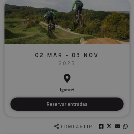
02 MAR - 03 NOV
2025
Igantzi
Reservar entradas
Twitter
Facebook
Corre
W
COMPARTIR: