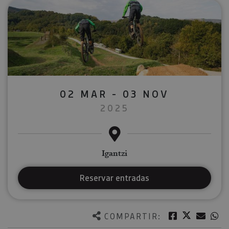
02 MAR - 03 NOV
2025
Igantzi
Reservar entradas
Twitter
Facebook
Corre
W
COMPARTIR: