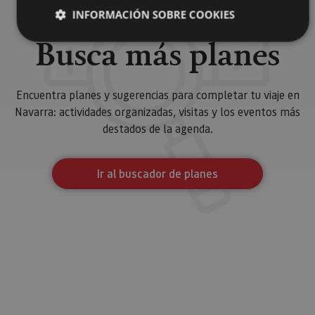
INFORMACIÓN SOBRE COOKIES
Busca más planes
Cookies estrictamente necesarias
Cookies de rendimiento
Encuentra planes y sugerencias para completar tu viaje en
Cookies de preferencias
Navarra: actividades organizadas, visitas y los eventos más
destados de la agenda.
Cookies de funcionalidad
Cookies no clasificadas
Ir al buscador de planes
Las cookies estrictamente necesarias permiten la
funcionalidad principal del sitio web, como el inicio de
sesión de usuario y la gestión de cuentas. El sitio web
no se puede utilizar correctamente sin las cookies
estrictamente necesarias.
Proveedor
/
Nombre
Vencimiento
Desc
Dominio
CookieScriptConsent
1 mes
El se
CookieScript
Cook
www.visitnavarra.es
Scri
utili
cook