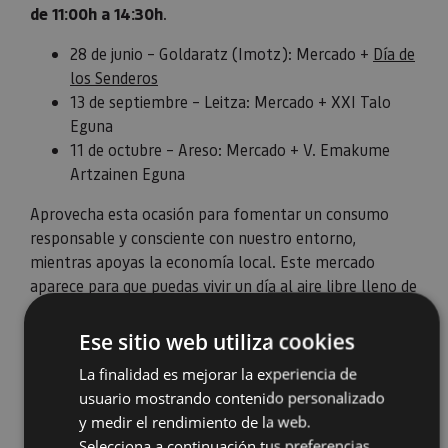
de 11:00h a 14:30h
.
28 de junio – Goldaratz (Imotz): Mercado +
Día de
los Senderos
13 de septiembre – Leitza: Mercado + XXI Talo
Eguna
11 de octubre – Areso: Mercado + V. Emakume
Artzainen Eguna
Aprovecha esta ocasión para fomentar un consumo
responsable y consciente con nuestro entorno,
mientras apoyas la economía local. Este mercado
aparece para que puedas vivir un día al aire libre lleno de
oportunidades para disfrutar el arte y productos
gastronómicos de la zona de Plazaola. ¡No te lo
Ese sitio web utiliza cookies
pierdas!
La finalidad es mejorar la experiencia de
usuario mostrando contenido personalizado
y medir el rendimiento de la web.
Selecciona a continuación tus preferencias.