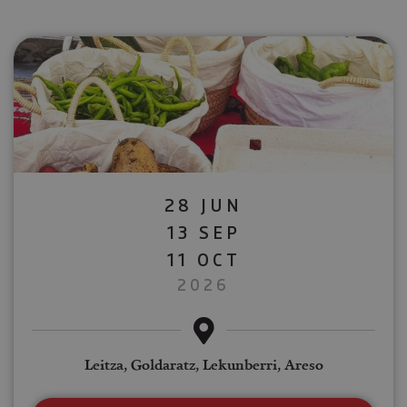
28 JUN
13 SEP
11 OCT
2026
Leitza, Goldaratz, Lekunberri, Areso