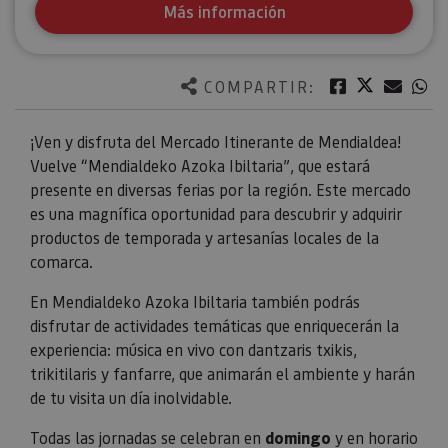
Más información
Twitter
Facebook
Corre
W
COMPARTIR:
¡Ven y disfruta del Mercado Itinerante de Mendialdea!
Vuelve “Mendialdeko Azoka Ibiltaria”, que estará
presente en diversas ferias por la región. Este mercado
es una magnífica oportunidad para descubrir y adquirir
productos de temporada y artesanías locales de la
comarca.
En Mendialdeko Azoka Ibiltaria también podrás
disfrutar de actividades temáticas que enriquecerán la
experiencia: música en vivo con dantzaris txikis,
trikitilaris y fanfarre, que animarán el ambiente y harán
de tu visita un día inolvidable.
Todas las jornadas se celebran en
domingo
y en horario