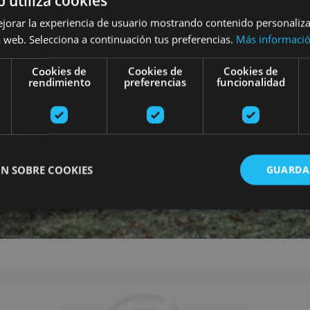
b utiliza cookies
ejorar la experiencia de usuario mostrando contenido personaliz
 web. Selecciona a continuación tus preferencias.
Más informaci
Cookies de
Cookies de
Cookies de
rendimiento
preferencias
funcionalidad
N SOBRE COOKIES
GUARDA
ente necesarias
Cookies de rendimiento
Cookies de preferencias
Cookie
Cookies no clasificadas
ente necesarias permiten la funcionalidad principal del sitio web, como el inicio de ses
l sitio web no se puede utilizar correctamente sin las cookies estrictamente necesarias.