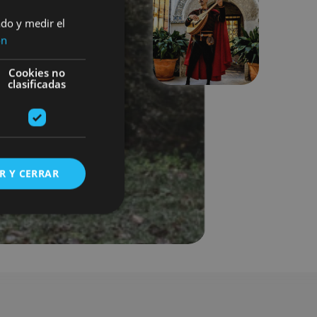
ado y medir el
Siguiente
ón
Cookies no
clasificadas
R Y CERRAR
s de funcionalidad
ión de usuario y la