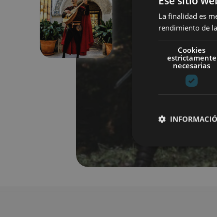
Ese sitio we
La finalidad es m
Anterior
rendimiento de la
Cookies
estrictamente
necesarias
INFORMACIÓ
Cookies estrictam
Las cookies estrictam
gestión de cuentas. E