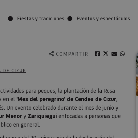
Fiestas y tradiciones
Eventos y espectáculos
Twitter
Facebook
Correo e
What
COMPARTIR:
 DE CIZUR
actividades para peques, la plantación de la Rosa
s en el
'Mes del peregrino' de Cendea de Cizur
,
és
. Un evento celebrado durante el mes de junio y
zur Menor
y
Zariquiegui
enfocadas a personas que
blico en general.
el marco del 30 aniversario de la declaración del