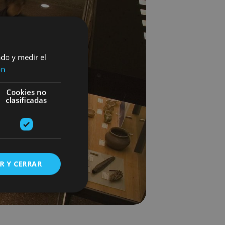
ado y medir el
ón
Cookies no
clasificadas
R Y CERRAR
s de funcionalidad