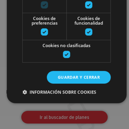
Museos y centros expositivos
Cookies de
Cookies de
preferencias
funcionalidad
Visitas guiadas
Cookies no clasificadas
Busca más planes
GUARDAR Y CERRAR
Encuentra planes y sugerencias para completar tu viaje en
Navarra: actividades organizadas, visitas y los eventos más
INFORMACIÓN SOBRE COOKIES
destados de la agenda.
Cookies estrictamente necesarias
Ir al buscador de planes
Cookies de rendimiento