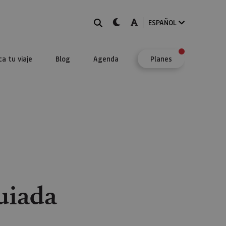
BUSCAR
dark-mode
A-mode
ESPAÑOL
ca tu viaje
Blog
Agenda
Planes
uiada