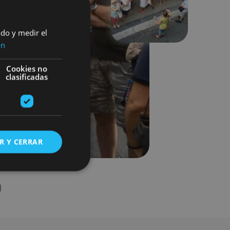
Siguiente
ado y medir el
ón
Cookies no
clasificadas
R Y CERRAR
s de funcionalidad
ión de usuario y la