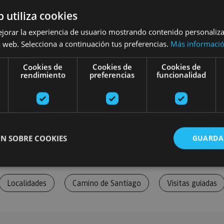
b utiliza cookies
ejorar la experiencia de usuario mostrando contenido personaliz
 web. Selecciona a continuación tus preferencias.
Más informaci
Cookies de
Cookies de
Cookies de
rendimiento
preferencias
funcionalidad
N SOBRE COOKIES
GUARDA
Localidades
Camino de Santiago
Visitas guiadas
ente necesarias
Cookies de rendimiento
Cookies de preferencias
Cookie
Cookies no clasificadas
ente necesarias permiten la funcionalidad principal del sitio web, como el inicio de ses