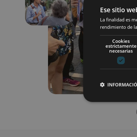
Anterior
Ese sitio we
La finalidad es m
rendimiento de la
Cookies
estrictamente
necesarias
INFORMACIÓ
Cookies estrictam
Las cookies estrictam