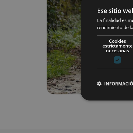
Ese sitio we
La finalidad es m
rendimiento de la
Cookies
estrictamente
necesarias
INFORMACIÓ
Cookies estrictam
Las cookies estrictam