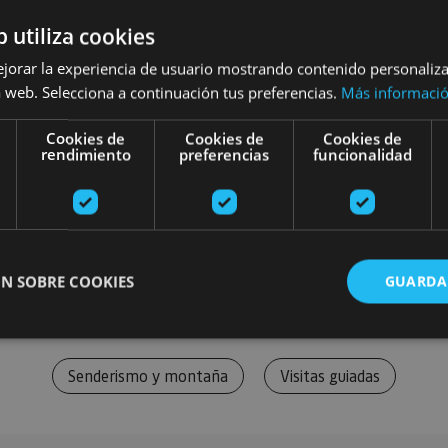
b utiliza cookies
ejorar la experiencia de usuario mostrando contenido personaliz
 web. Selecciona a continuación tus preferencias.
Más informaci
Cookies de
Cookies de
Cookies de
rendimiento
preferencias
funcionalidad
N SOBRE COOKIES
GUARDA
Senderismo y montaña
Visitas guiadas
ente necesarias
Cookies de rendimiento
Cookies de preferencias
Cookie
Cookies no clasificadas
ente necesarias permiten la funcionalidad principal del sitio web, como el inicio de ses