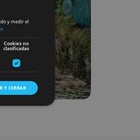
ado y medir el
ón
Cookies no
clasificadas
R Y CERRAR
s de funcionalidad
ión de usuario y la