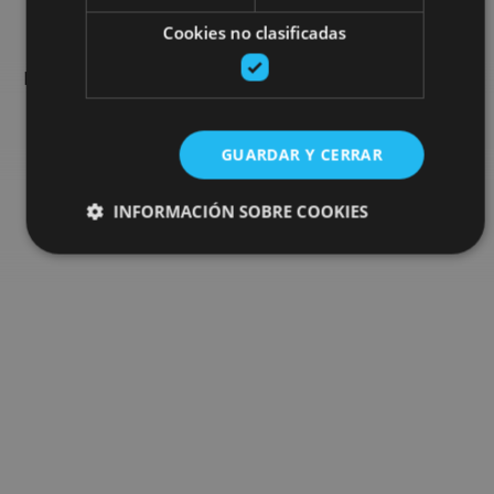
Cookies no clasificadas
Encuentra planes y sugerencias para completar tu viaje en
Navarra: actividades organizadas, visitas y los eventos más
destados de la agenda.
GUARDAR Y CERRAR
Ir al buscador de planes
INFORMACIÓN SOBRE COOKIES
Cookies estrictamente necesarias
Cookies de rendimiento
Cookies de preferencias
Cookies de funcionalidad
Cookies no clasificadas
Las cookies estrictamente necesarias permiten la
funcionalidad principal del sitio web, como el inicio de