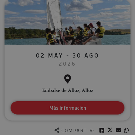
02 MAY - 30 AGO
2026
Embalse de Alloz, Alloz
Más información
Twitter
Facebook
Corre
W
COMPARTIR: