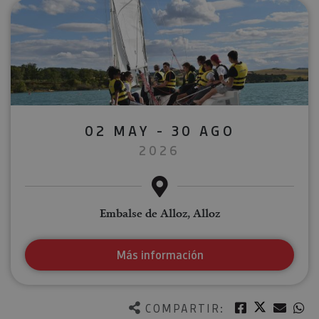
02 MAY - 30 AGO
2026
Embalse de Alloz, Alloz
Más información
Twitter
Facebook
Corre
W
COMPARTIR: