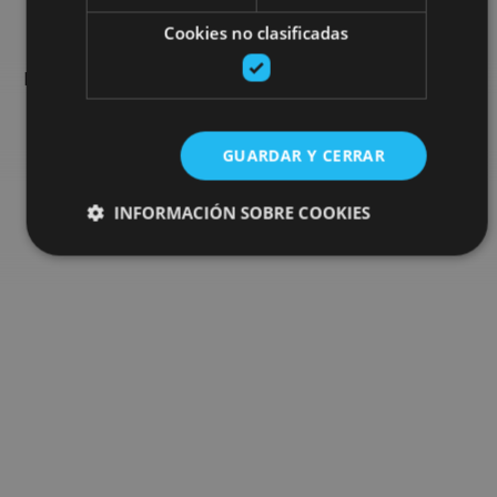
Cookies no clasificadas
Encuentra planes y sugerencias para completar tu viaje en
Navarra: actividades organizadas, visitas y los eventos más
destados de la agenda.
GUARDAR Y CERRAR
Ir al buscador de planes
INFORMACIÓN SOBRE COOKIES
Cookies estrictamente necesarias
Cookies de rendimiento
Cookies de preferencias
Cookies de funcionalidad
Cookies no clasificadas
Las cookies estrictamente necesarias permiten la
funcionalidad principal del sitio web, como el inicio de