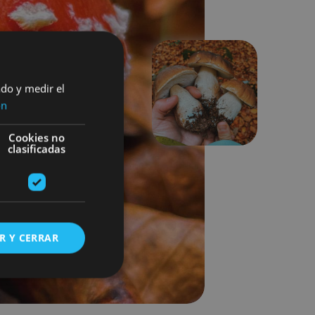
ado y medir el
Siguiente
ón
Cookies no
clasificadas
R Y CERRAR
s de funcionalidad