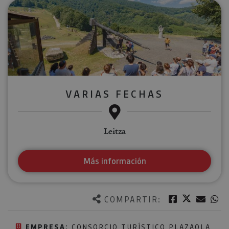
VARIAS FECHAS
Leitza
Más información
Twitter
Facebook
Corre
W
COMPARTIR:
EMPRESA:
CONSORCIO TURÍSTICO PLAZAOLA