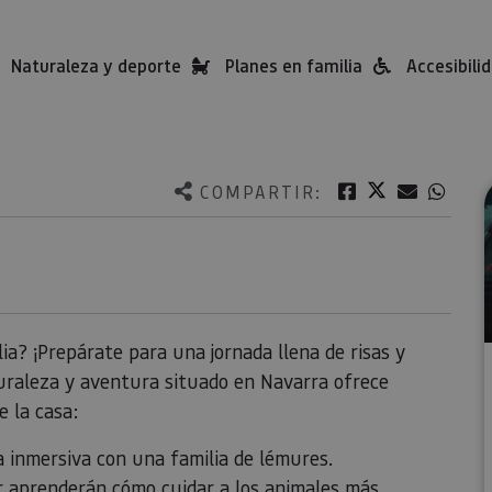
Naturaleza y deporte
Planes en familia
Accesibili
Twitter
Facebook
Correo e
What
COMPARTIR:
ia? ¡Prepárate para una jornada llena de risas y
uraleza y aventura situado en Navarra ofrece
e la casa:
 inmersiva con una familia de lémures.
r aprenderán cómo cuidar a los animales más