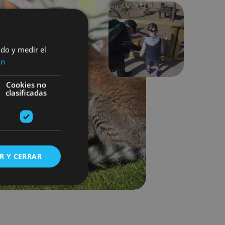
Siguiente
ado y medir el
ón
Cookies no
clasificadas
R Y CERRAR
s de funcionalidad