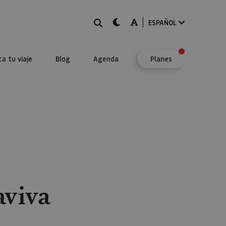
BUSCAR
dark-mode
A-mode
ESPAÑOL
ca tu viaje
Blog
Agenda
Planes
aviva