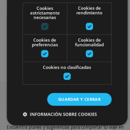
Cookies
Cookies de
estrictamente
rendimiento
necesarias
Gastronomía
Cookies de
Cookies de
preferencias
funcionalidad
Senderismo y montaña
Visitas guiadas
Cookies no clasificadas
GUARDAR Y CERRAR
Busca más planes
INFORMACIÓN SOBRE COOKIES
Encuentra planes y sugerencias para completar tu viaje en