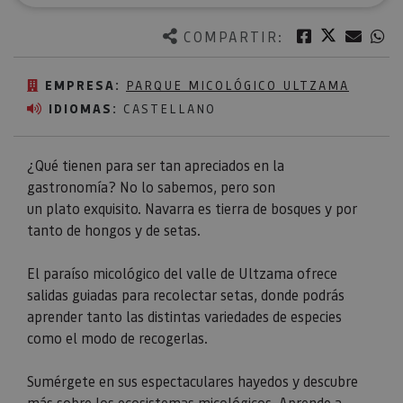
Twitter
Facebook
Corre
W
COMPARTIR:
EMPRESA:
PARQUE MICOLÓGICO ULTZAMA
IDIOMAS:
CASTELLANO
¿Qué tienen para ser tan apreciados en la
gastronomía? No lo sabemos, pero son
un plato exquisito. Navarra es tierra de bosques y por
tanto de hongos y de setas.
El paraíso micológico del valle de Ultzama ofrece
salidas guiadas para recolectar setas, donde podrás
aprender tanto las distintas variedades de especies
como el modo de recogerlas.⁣
Sumérgete en sus espectaculares hayedos y descubre
más sobre los ecosistemas micológicos. Aprende a