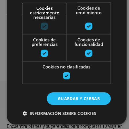
Cookies
Cookies de
estrictamente
rendimiento
necesarias
Gastronomía
Cookies de
Cookies de
preferencias
funcionalidad
Senderismo y montaña
Visitas guiadas
Cookies no clasificadas
GUARDAR Y CERRAR
Busca más planes
INFORMACIÓN SOBRE COOKIES
Encuentra planes y sugerencias para completar tu viaje en