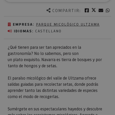
Twitter
Facebook
Corre
W
COMPARTIR:
EMPRESA:
PARQUE MICOLÓGICO ULTZAMA
IDIOMAS:
CASTELLANO
¿Qué tienen para ser tan apreciados en la
gastronomía? No lo sabemos, pero son
un plato exquisito. Navarra es tierra de bosques y por
tanto de hongos y de setas.
El paraíso micológico del valle de Ultzama ofrece
salidas guiadas para recolectar setas, donde podrás
aprender tanto las distintas variedades de especies
como el modo de recogerlas.⁣
Sumérgete en sus espectaculares hayedos y descubre
más sobre los ecosistemas micológicos. Aprende a