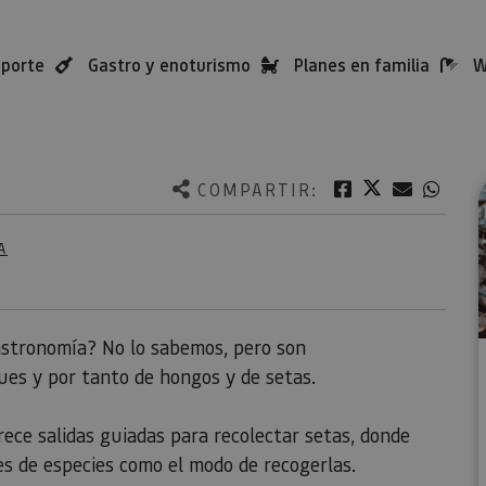
eporte
Gastro y enoturismo
Planes en familia
W
Twitter
Facebook
Correo e
What
COMPARTIR:
A
astronomía? No lo sabemos, pero son
ques y por tanto de hongos y de setas.
rece salidas guiadas para recolectar setas, donde
es de especies como el modo de recogerlas.⁣