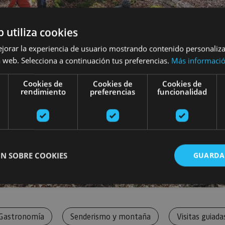
b utiliza cookies
ejorar la experiencia de usuario mostrando contenido personaliz
 web. Selecciona a continuación tus preferencias.
Más informaci
Cookies de
Cookies de
Cookies de
rendimiento
preferencias
funcionalidad
N SOBRE COOKIES
GUARDA
ente necesarias
Cookies de rendimiento
Cookies de preferencias
Cookie
Gastronomía
Senderismo y montaña
Visitas guiada
Cookies no clasificadas