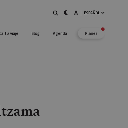
BUSCAR
dark-mode
A-mode
ESPAÑOL
ca tu viaje
Blog
Agenda
Planes
ltzama