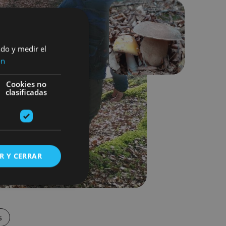
Siguiente
ado y medir el
ón
Cookies no
clasificadas
R Y CERRAR
s de funcionalidad
s