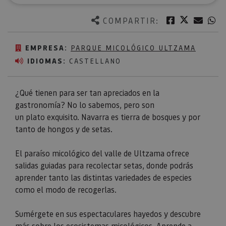
Twitter
Facebook
Corre
W
COMPARTIR:
EMPRESA:
PARQUE MICOLÓGICO ULTZAMA
IDIOMAS:
CASTELLANO
¿Qué tienen para ser tan apreciados en la
gastronomía? No lo sabemos, pero son
un plato exquisito. Navarra es tierra de bosques y por
tanto de hongos y de setas.
El paraíso micológico del valle de Ultzama ofrece
salidas guiadas para recolectar setas, donde podrás
aprender tanto las distintas variedades de especies
como el modo de recogerlas.⁣
Sumérgete en sus espectaculares hayedos y descubre
más sobre los ecosistemas micológicos. Aprende a