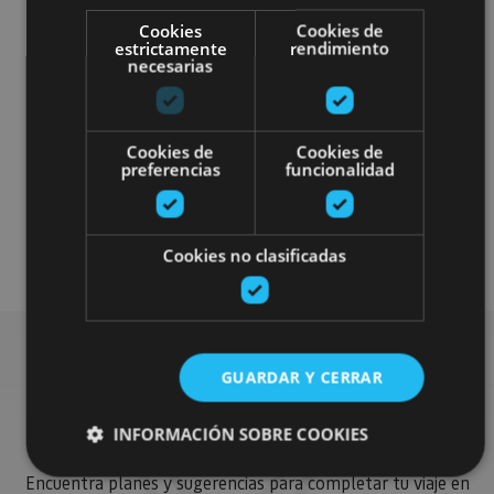
Cookies
Cookies de
estrictamente
rendimiento
necesarias
Gastronomía
Cookies de
Cookies de
preferencias
funcionalidad
Senderismo y montaña
Visitas guiadas
Cookies no clasificadas
GUARDAR Y CERRAR
Busca más planes
INFORMACIÓN SOBRE COOKIES
Encuentra planes y sugerencias para completar tu viaje en